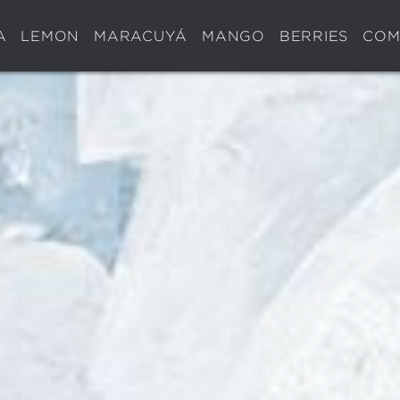
A
LEMON
MARACUYÁ
MANGO
BERRIES
COM